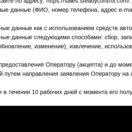
те по адресу: https://sales.steadycontrol.com/.
ые данные (ФИО, номер телефона, адрес e-mail
ые данные как с использованием средств автом
ные данные следующими способами: сбор, запи
обновление, изменение), извлечение, использо
 предоставления Оператору (акцепта) и до моме
й путем направления заявления Оператору на 
 в течении 10 рабочих дней с момента его пол