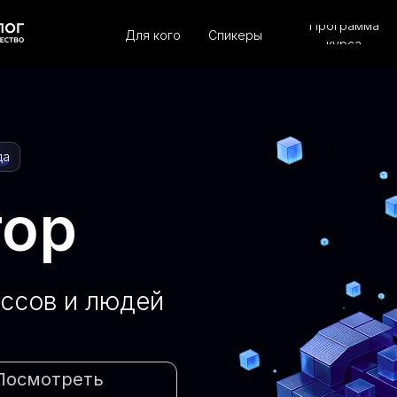
Программа
Для кого
Спикеры
курса
да
тор
ессов и людей
Посмотреть