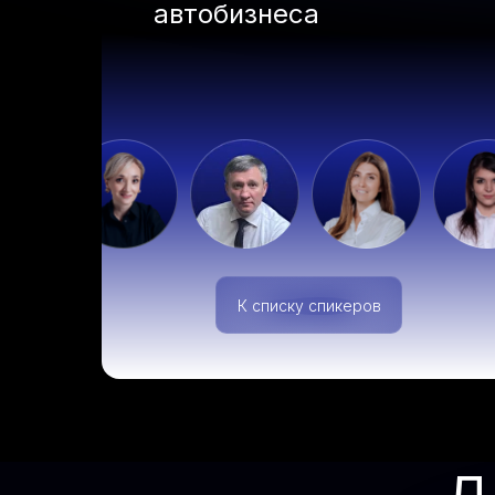
автобизнеса
Для кого
К списку спикеров