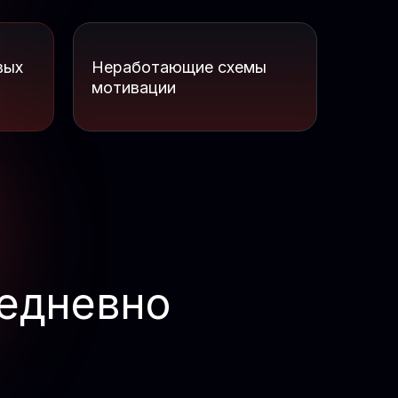
вых
Неработающие схемы
мотивации
едневно