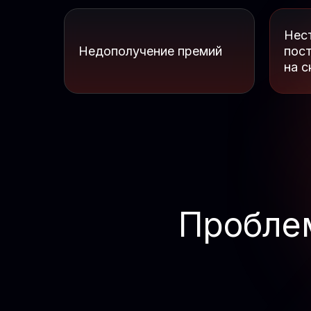
Нес
Недополучение премий
пос
на с
Пробле