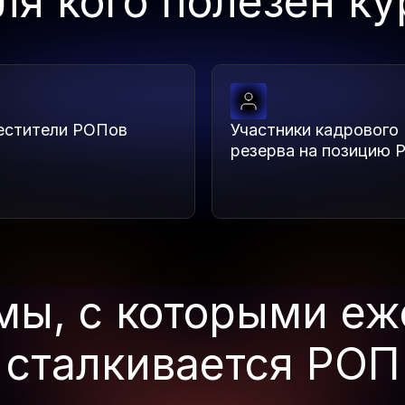
ля кого полезен ку
естители РОПов
Участники кадрового
резерва на позицию 
мы, с которыми еж
сталкивается РОП