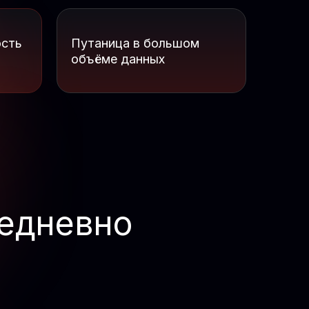
ость
Путаница в большом
объёме данных
едневно