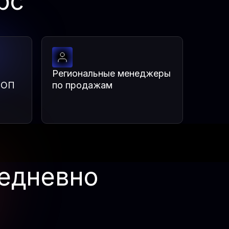
рс
Региональные менеджеры
РОП
по продажам
едневно