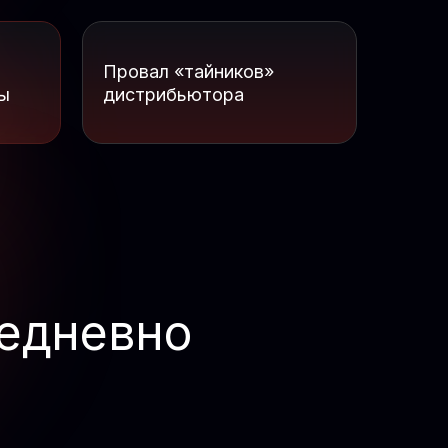
Провал «тайников»
зы
дистрибьютора
едневно