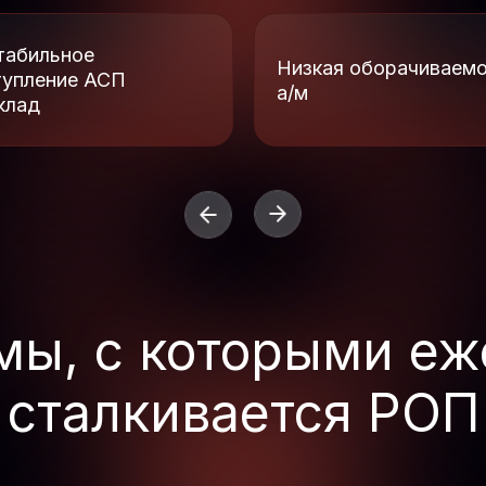
табильное
Низкая оборачиваем
тупление АСП
а/м
клад
мы, с которыми еж
сталкивается РОП