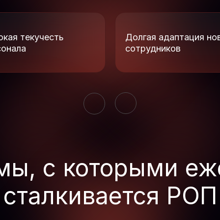
окая текучесть
Долгая адаптация но
сонала
сотрудников
мы, с которыми еж
сталкивается РОП