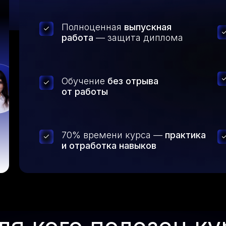
Полноценная
выпускная
работа
— защита диплома
Программа
Что вас
Спикеры
Купит
курса
ждет
Обучение
без отрыва
от работы
70% времени курса —
практика
и отработка навыков