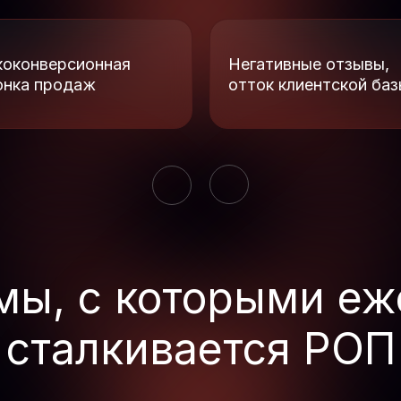
коконверсионная
Негативные отзывы,
онка продаж
отток клиентской ба
мы, с которыми еж
сталкивается РОП